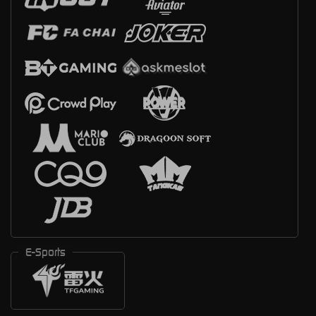
E-Sports