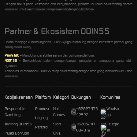
Dengan fokus pada kestabilan dan kenyamanan, platform ini terus berkembang secara
konsisten untuk memberikan pengalaman digital yang lebih baik.
Partner & Ekosistem ODIN55
Dalam menjaga kualitas layanan, ODIN55 juga terhubung dengan ekosistem partner yang
saling mendukung:
PEWE128
– Mendukung stabilitas sistem dan performa platform.
NOS138
– Berkontribusi dalam pengembangan pengalaman pengguna yang lebih
nyaman.
Kolaborasi ini membantu ODIN55 tetap berkembang dengan arah yang lebih terstruktur dan
konsisten.
Kebijaksanaan
Platform
Kategori
Dukungan
Komunitas
Responsible
Promosi
Hot
+62823433
Whatsa
Gambling
Games
42522
pp
Loyalty
Tentang ODIN55
Slots
+6285247
Telegra
Referral
684019
m
Pusat Bantuan
Live