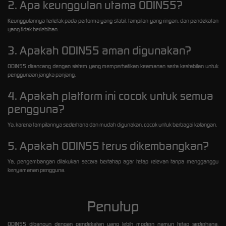
2. Apa keunggulan utama ODIN55?
Keunggulannya terletak pada performa yang stabil, tampilan yang ringan, dan pendekatan
yang tidak berlebihan.
3. Apakah ODIN55 aman digunakan?
ODIN55 dirancang dengan sistem yang memperhatikan keamanan serta kestabilan untuk
penggunaan jangka panjang.
4. Apakah platform ini cocok untuk semua
pengguna?
Ya, karena tampilannya sederhana dan mudah digunakan, cocok untuk berbagai kalangan.
5. Apakah ODIN55 terus dikembangkan?
Ya, pengembangan dilakukan secara bertahap agar tetap relevan tanpa mengganggu
kenyamanan pengguna.
Penutup
ODIN55 dibangun dengan pendekatan yang lebih modern namun tetap sederhana.