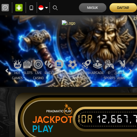
MASUK
DAFTAR
HOT
SLOTS
LIVE
RACE
TOGEL
OLAHRAGA
CRASH
ARCADE
E-
SABUNG
PROM
GAMES
CASINO
GAME
SPORTS
AYAM
IDR
12,667,
JACKPOT
PLAY