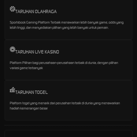
TARUHAN OLAHRAGA
Sportsbook Gaming Platform Terbaik menawarkan lebih banyak game, odds yang
lebih tinggi, dan menyediakan pilihan yang lebih banyak untuk pemain.
TARUHAN LIVE KASINO
Platform Pilihan bagi perusahaan-perusahaan terbaik di dunia, dengan pilihan
variasi game terbanyak
TARUHAN TOGEL
Platform togel yang menarik dari perusahan terbaik di dunia yang menawarkan
hadiah kemenangan besar