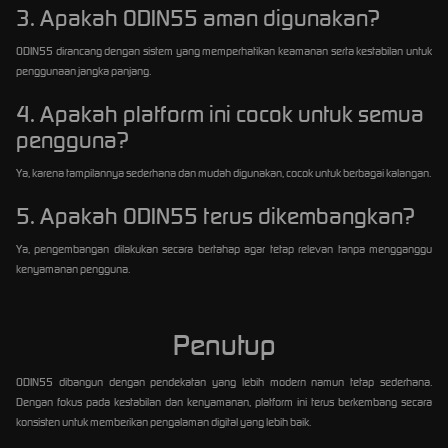
3. Apakah ODIN55 aman digunakan?
ODIN55 dirancang dengan sistem yang memperhatikan keamanan serta kestabilan untuk
penggunaan jangka panjang.
4. Apakah platform ini cocok untuk semua
pengguna?
Ya, karena tampilannya sederhana dan mudah digunakan, cocok untuk berbagai kalangan.
5. Apakah ODIN55 terus dikembangkan?
Ya, pengembangan dilakukan secara bertahap agar tetap relevan tanpa mengganggu
kenyamanan pengguna.
Penutup
ODIN55 dibangun dengan pendekatan yang lebih modern namun tetap sederhana.
Dengan fokus pada kestabilan dan kenyamanan, platform ini terus berkembang secara
konsisten untuk memberikan pengalaman digital yang lebih baik.