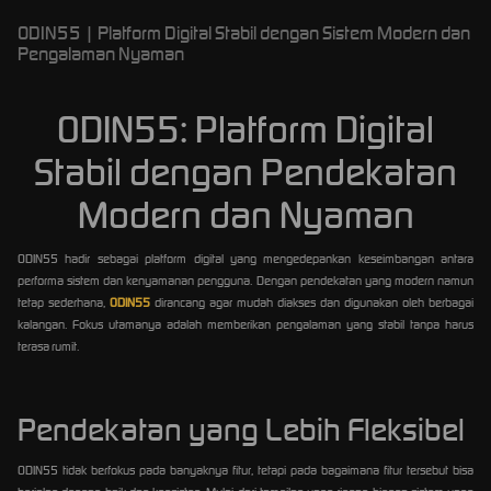
ODIN55 | Platform Digital Stabil dengan Sistem Modern dan
Pengalaman Nyaman
ODIN55: Platform Digital
Stabil dengan Pendekatan
Modern dan Nyaman
ODIN55 hadir sebagai platform digital yang mengedepankan keseimbangan antara
performa sistem dan kenyamanan pengguna. Dengan pendekatan yang modern namun
tetap sederhana,
ODIN55
dirancang agar mudah diakses dan digunakan oleh berbagai
kalangan. Fokus utamanya adalah memberikan pengalaman yang stabil tanpa harus
terasa rumit.
Pendekatan yang Lebih Fleksibel
ODIN55 tidak berfokus pada banyaknya fitur, tetapi pada bagaimana fitur tersebut bisa