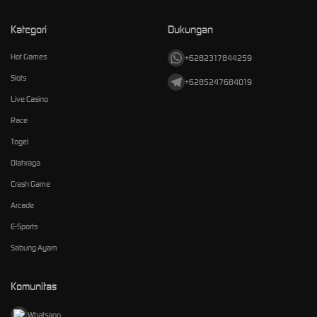
Kategori
Dukungan
Hot Games
+6282317844259
Slots
+6285247684019
Live Casino
Race
Togel
Olahraga
Crash Game
Arcade
E-Sports
Sabung Ayam
Komunitas
Whatsapp