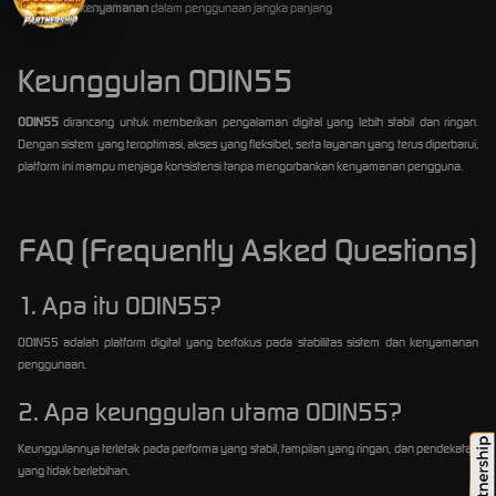
Prioritaskan kenyamanan
dalam penggunaan jangka panjang
Keunggulan ODIN55
ODIN55
dirancang untuk memberikan pengalaman digital yang lebih stabil dan ringan.
Dengan sistem yang teroptimasi, akses yang fleksibel, serta layanan yang terus diperbarui,
platform ini mampu menjaga konsistensi tanpa mengorbankan kenyamanan pengguna.
FAQ (Frequently Asked Questions)
1. Apa itu ODIN55?
ODIN55 adalah platform digital yang berfokus pada stabilitas sistem dan kenyamanan
penggunaan.
2. Apa keunggulan utama ODIN55?
Keunggulannya terletak pada performa yang stabil, tampilan yang ringan, dan pendekatan
yang tidak berlebihan.