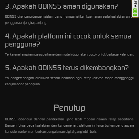
3. Apakah ODIN55 aman digunakan?
ODIN55 dirancang dengan sistem yang memperhatikan keamanan serta kestabilan untuk
penggunaan jangka panjang.
4. Apakah platform ini cocok untuk semua
pengguna?
Ya, karena tampilannya sederhana dan mudah digunakan, cocok untuk berbagai kalangan.
5. Apakah ODIN55 terus dikembangkan?
Ya, pengembangan dilakukan secara bertahap agar tetap relevan tanpa mengganggu
kenyamanan pengguna.
Penutup
ODIN55 dibangun dengan pendekatan yang lebih modern namun tetap sederhana.
Dengan fokus pada kestabilan dan kenyamanan, platform ini terus berkembang secara
konsisten untuk memberikan pengalaman digital yang lebih baik.