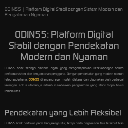
ODIN55 | Platform Digital Stabil dengan Sistem Modern dan
Pengalaman Nyaman
ODIN55: Platform Digital
Stabil dengan Pendekatan
Modern dan Nyaman
ODIN55 hadir sebagai platform digital yang mengedepankan keseimbangan antara
performa sistem dan kenyamanan pengguna. Dengan pendekatan yang modern namun
tetap sederhana,
ODIN55
dirancang agar mudah diakses dan digunakan oleh berbagai
kalangan. Fokus utamanya adalah memberikan pengalaman yang stabil tanpa harus
terasa rumit.
Pendekatan yang Lebih Fleksibel
ODIN55 tidak berfokus pada banyaknya fitur, tetapi pada bagaimana fitur tersebut bisa