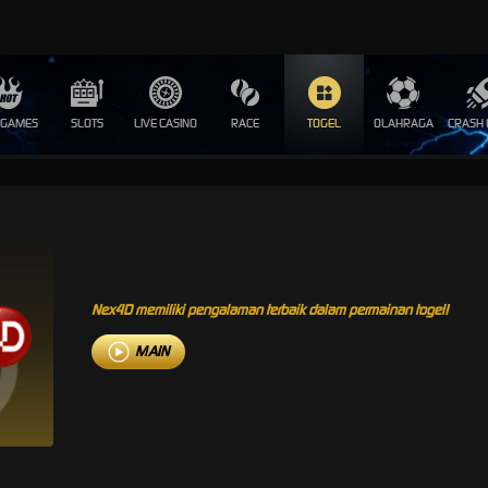
 GAMES
SLOTS
LIVE CASINO
RACE
TOGEL
OLAHRAGA
CRASH
Nex4D memiliki pengalaman terbaik dalam permainan togel!
MAIN