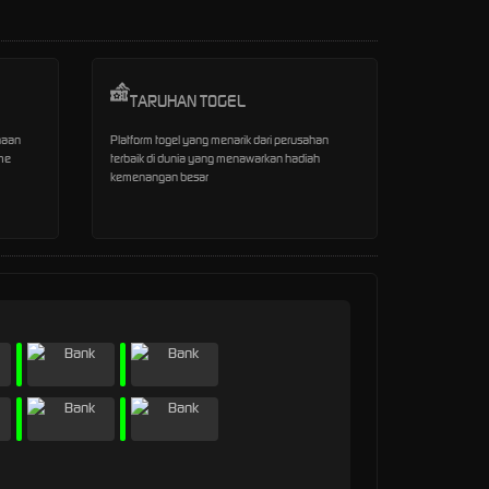
TARUHAN TOGEL
haan
Platform togel yang menarik dari perusahan
ame
terbaik di dunia yang menawarkan hadiah
kemenangan besar