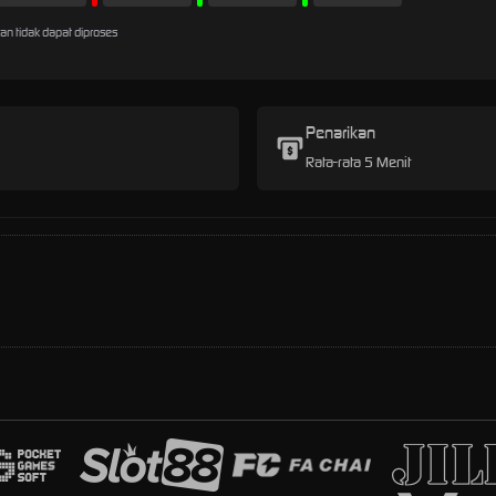
an tidak dapat diproses
Penarikan
Rata-rata 5 Menit