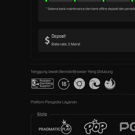
* Selama bank maintenance dan bank offline deposit dan penarik
Deposit
Rata-rata 3 Menit
Tanggung Jawab Bermain
Browser Yang Didukung
Platform Penyedia Layanan
Slots