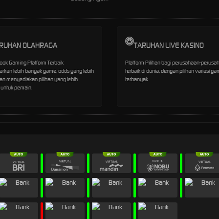
RUHAN OLAHRAGA
TARUHAN LIVE KASINO
ook Gaming Platform Terbaik
Platform Pilihan bagi perusahaan-perusa
kan lebih banyak game, odds yang lebih
terbaik di dunia, dengan pilihan variasi g
 dan menyediakan pilihan yang lebih
terbanyak
untuk pemain.