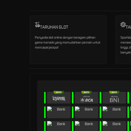
TARUHAN SLOT
TA
Penyedia slot online dengan beragam pilihan
Sportsb
game menarik yang memudahkan pemain untuk
menawar
mencapai jackpot
tinggi,
banyak 