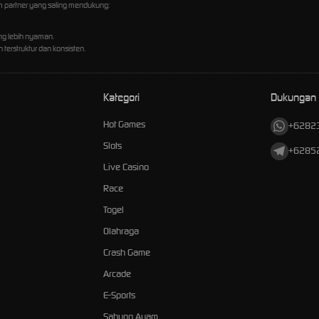
m partner yang saling mendukung:
g lebih nyaman.
erstruktur dan konsisten.
Kategori
Dukungan
Hot Games
+6282
Slots
+6285
Live Casino
Race
Togel
Olahraga
Crash Game
Arcade
E-Sports
Sabung Ayam