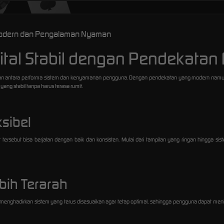
m Modern dan Pengalaman Nyaman
gital Stabil dengan Pendekat
gan antara performa sistem dan kenyamanan pengguna. Dengan pendekatan yang modern namu
ng stabil tanpa harus terasa rumit.
sibel
ur tersebut bisa berjalan dengan baik dan konsisten. Mulai dari tampilan yang ringan hingg
bih Terarah
55 menghadirkan sistem yang terus disesuaikan agar tetap optimal, sehingga pengguna dapat me