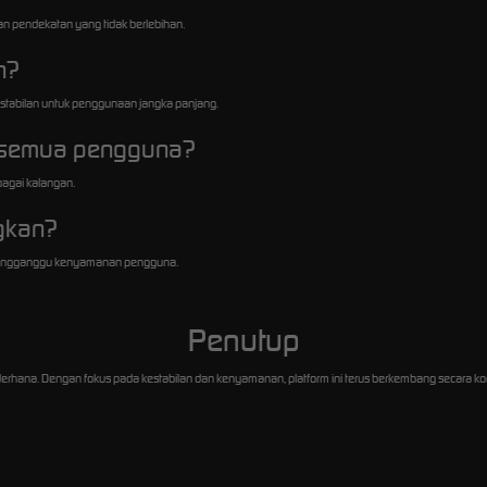
an pendekatan yang tidak berlebihan.
n?
tabilan untuk penggunaan jangka panjang.
uk semua pengguna?
agai kalangan.
gkan?
 mengganggu kenyamanan pengguna.
Penutup
ana. Dengan fokus pada kestabilan dan kenyamanan, platform ini terus berkembang secara kons