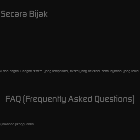
Secara Bijak
l dan ringan. Dengan sistem yang teroptimasi, akses yang fleksibel, serta layanan yang teru
FAQ (Frequently Asked Questions)
 kenyamanan penggunaan.
?