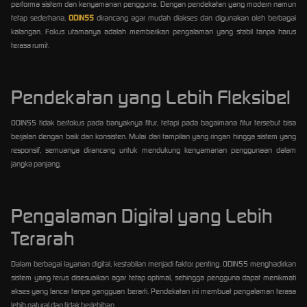
performa sistem dan kenyamanan pengguna. Dengan pendekatan yang modern namun
tetap sederhana,
ODIN55
dirancang agar mudah diakses dan digunakan oleh berbagai
kalangan. Fokus utamanya adalah memberikan pengalaman yang stabil tanpa harus
terasa rumit.
Pendekatan yang Lebih Fleksibel
ODIN55 tidak berfokus pada banyaknya fitur, tetapi pada bagaimana fitur tersebut bisa
berjalan dengan baik dan konsisten. Mulai dari tampilan yang ringan hingga sistem yang
responsif, semuanya dirancang untuk mendukung kenyamanan penggunaan dalam
jangka panjang.
Pengalaman Digital yang Lebih
Terarah
Dalam berbagai layanan digital, kestabilan menjadi faktor penting. ODIN55 menghadirkan
sistem yang terus disesuaikan agar tetap optimal, sehingga pengguna dapat menikmati
akses yang lancar tanpa gangguan berarti. Pendekatan ini membuat pengalaman terasa
lebih natural dan tidak berlebihan.