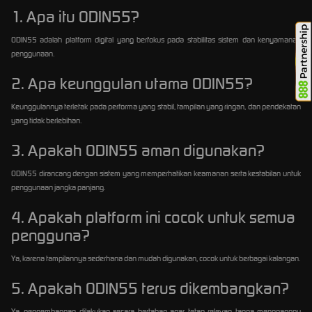
1. Apa itu ODIN55?
ODIN55 adalah platform digital yang berfokus pada stabilitas sistem dan kenyamanan
penggunaan.
2. Apa keunggulan utama ODIN55?
Keunggulannya terletak pada performa yang stabil, tampilan yang ringan, dan pendekatan
yang tidak berlebihan.
3. Apakah ODIN55 aman digunakan?
ODIN55 dirancang dengan sistem yang memperhatikan keamanan serta kestabilan untuk
penggunaan jangka panjang.
4. Apakah platform ini cocok untuk semua
pengguna?
Ya, karena tampilannya sederhana dan mudah digunakan, cocok untuk berbagai kalangan.
5. Apakah ODIN55 terus dikembangkan?
Ya, pengembangan dilakukan secara bertahap agar tetap relevan tanpa mengganggu